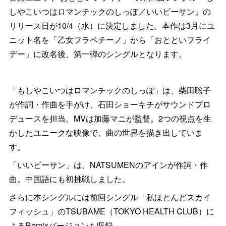
しやこいつはロマンチックのしっぽ／いいビーサン』の
リリース日が10/4（水）に決定しました。本作は3月にユ
ニット名を「乙女フラペチーノ」から「おとといフライ
デー」に改名後、第一弾のシングルとなります。
「もしやこいつはロマンチックのしっぽ」は、柴田聡子
が作詞・作曲を手がけ、石田ショーキチがサウンドプロ
デュースを担当。MVは加藤マニが監督。2つの視点を生
かしたユニークな映像で、曲の世界を描き出していま
す。
「いいビーサン」は、NATSUMENのアインが作詞・作
曲。中国語にも初挑戦しました。
さらに本シングルには前回シングル「私ほとんどスカイ
フィッシュ」のTSUBAME（TOKYO HEALTH CLUB）に
よるRemixバージョンも収録。