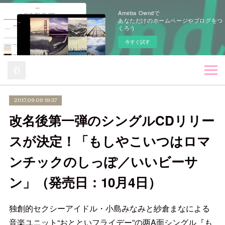
Ameba Owndで
あなただけのホームページやブログをつ
くろう
今すぐ試す
2017.09.09 19:37
改名後第一弾のシングルCDリリー
スが決定！「もしやこいつはロマ
ンチックのしっぽ／いいビーサ
ン」（発売日：10月4日）
独創的セクシーアイドル・小島みなみと紗倉まなによる
音楽ユニット“おとといフライデー”の两A面シングル『も