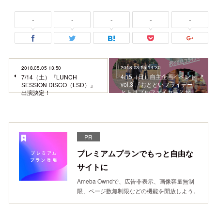
-
-
-
-
-
2018.03.15 14:30
2018.05.05 13:50
4/15（日）自主企画イベント
7/14（土）『LUNCH
vol.3 『おとといフライデー
SESSION DISCO（LSD）』
とトリプルファイヤーとお…
出演決定！
PR
プレミアムプランでもっと自由な
サイトに
Ameba Owndで、広告非表示、画像容量無制
限、ページ数無制限などの機能を開放しよう。