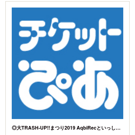
◎大TRASH-UP!!まつり2019 AqbiRecといっしょ！ オフィシャル先行 | チケットぴあ[チケット購入・予約]