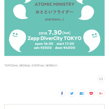
TOPICS
(
45
)
MEDIA
(
8
)
EVENT
(
46
)
NEWS
(
57
)